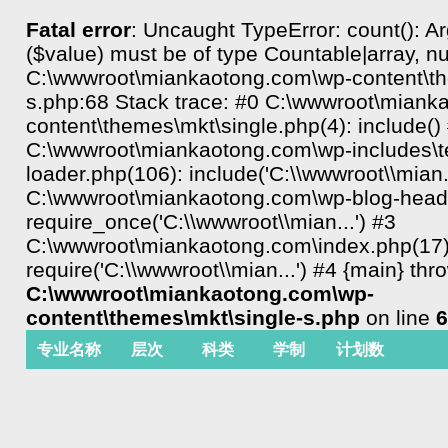
Fatal error
: Uncaught TypeError: count(): 
($value) must be of type Countable|array, nul
C:\wwwroot\miankaotong.com\wp-content\th
s.php:68 Stack trace: #0 C:\wwwroot\miank
content\themes\mkt\single.php(4): include()
C:\wwwroot\miankaotong.com\wp-includes\t
loader.php(106): include('C:\\wwwroot\\mian..
C:\wwwroot\miankaotong.com\wp-blog-heade
require_once('C:\\wwwroot\\mian...') #3
C:\wwwroot\miankaotong.com\index.php(17)
require('C:\\wwwroot\\mian...') #4 {main} thr
C:\wwwroot\miankaotong.com\wp-
content\themes\mkt\single-s.php
on line
6
专业名称
层次
科类
学制
计划数